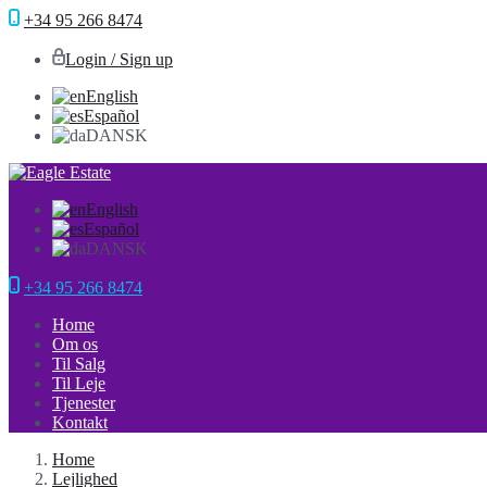
+34 95 266 8474
Login / Sign up
English
Español
DANSK
English
Español
DANSK
+34 95 266 8474
Home
Om os
Til Salg
Til Leje
Tjenester
Kontakt
Home
Lejlighed