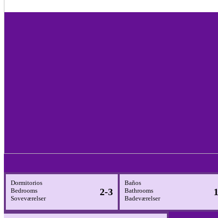
Dormitorios
Baños
2-3
1
Bedrooms
Bathrooms
Soveværelser
Badeværelser