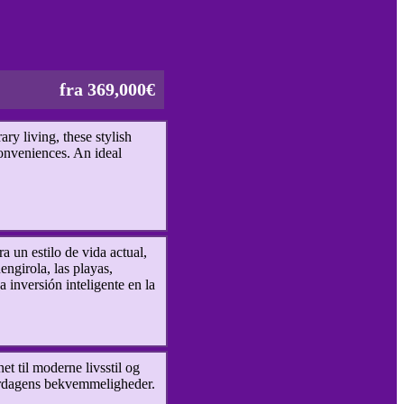
fra 369,000€
y living, these stylish
conveniences. An ideal
un estilo de vida actual,
ngirola, las playas,
 inversión inteligente en la
et til moderne livsstil og
hverdagens bekvemmeligheder.