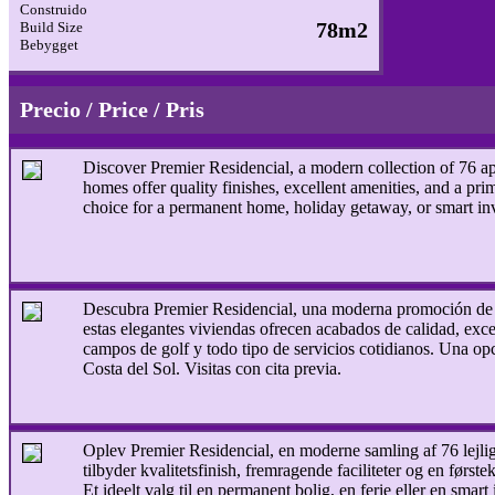
Construido
78m2
Build Size
Bebygget
Precio / Price / Pris
Discover Premier Residencial, a modern collection of 76 ap
homes offer quality finishes, excellent amenities, and a pr
choice for a permanent home, holiday getaway, or smart in
Descubra Premier Residencial, una moderna promoción de 7
estas elegantes viviendas ofrecen acabados de calidad, exce
campos de golf y todo tipo de servicios cotidianos. Una opc
Costa del Sol. Visitas con cita previa.
Oplev Premier Residencial, en moderne samling af 76 lejlighe
tilbyder kvalitetsfinish, fremragende faciliteter og en før
Et ideelt valg til en permanent bolig, en ferie eller en smart