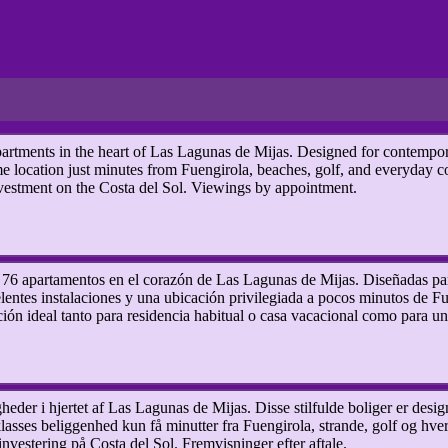
artments in the heart of Las Lagunas de Mijas. Designed for contemporar
ime location just minutes from Fuengirola, beaches, golf, and everyday 
vestment on the Costa del Sol. Viewings by appointment.
6 apartamentos en el corazón de Las Lagunas de Mijas. Diseñadas para 
lentes instalaciones y una ubicación privilegiada a pocos minutos de Fue
ión ideal tanto para residencia habitual o casa vacacional como para una
der i hjertet af Las Lagunas de Mijas. Disse stilfulde boliger er design
steklasses beliggenhed kun få minutter fra Fuengirola, strande, golf og 
 investering på Costa del Sol. Fremvisninger efter aftale.