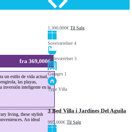
1,300,000€
Til Salg
Soveværelser
4
Badeværelser
3
fra 369,000€
Garages
1
un estilo de vida actual,
ngirola, las playas,
 inversión inteligente en la
Type
Villa
3 Bed Villa i Jardines Del Aguila
y living, these stylish
conveniences. An ideal
995,000€
Til Salg