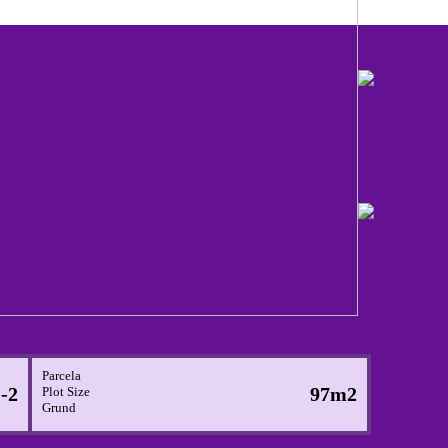
Parcela
-2
97m2
Plot Size
Grund