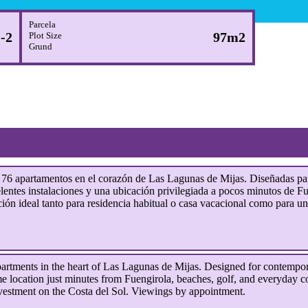
Parcela
-2
97m2
Plot Size
Grund
6 apartamentos en el corazón de Las Lagunas de Mijas. Diseñadas para 
lentes instalaciones y una ubicación privilegiada a pocos minutos de Fue
ión ideal tanto para residencia habitual o casa vacacional como para una
artments in the heart of Las Lagunas de Mijas. Designed for contemporar
ime location just minutes from Fuengirola, beaches, golf, and everyday 
vestment on the Costa del Sol. Viewings by appointment.