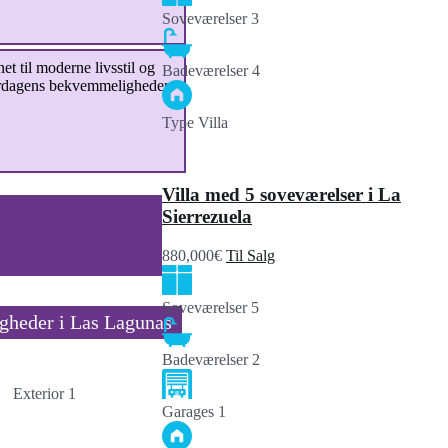
Soveværelser
3
et til moderne livsstil og
Badeværelser
4
hverdagens bekvemmeligheder.
Type
Villa
Villa med 5 soveværelser i La
Sierrezuela
880,000€
Til Salg
Soveværelser
5
igheder i Las Lagunas
Badeværelser
2
Garages
1