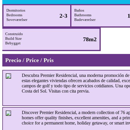
Dormitorios
Baños
2-3
1
Bedrooms
Bathrooms
Soveværelser
Badeværelser
Construido
78m2
Build Size
Bebygget
Precio / Price / Pris
Descubra Premier Residencial, una moderna promoción de 7
estas elegantes viviendas ofrecen acabados de calidad, exce
campos de golf y todo tipo de servicios cotidianos. Una opc
Costa del Sol. Visitas con cita previa.
Discover Premier Residencial, a modern collection of 76 ap
homes offer quality finishes, excellent amenities, and a pr
choice for a permanent home, holiday getaway, or smart in