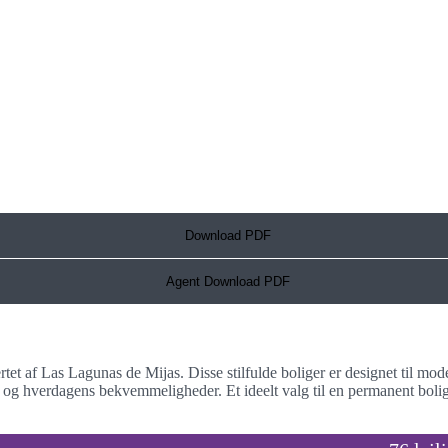
Download PDF
Agent Download PDF
t af Las Lagunas de Mijas. Disse stilfulde boliger er designet til modern
f og hverdagens bekvemmeligheder. Et ideelt valg til en permanent bolig,