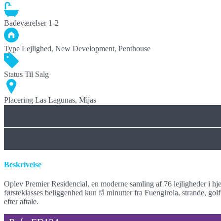
Badeværelser
1-2
Type
Lejlighed, New Development, Penthouse
Status
Til Salg
Placering
Las Lagunas, Mijas
Beskrivelse
Oplev Premier Residencial, en moderne samling af 76 lejligheder i hjerte
førsteklasses beliggenhed kun få minutter fra Fuengirola, strande, gol
efter aftale.