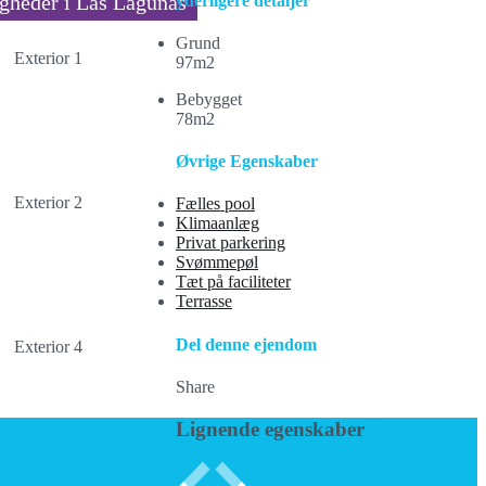
igheder i Las Lagunas
yderligere detaljer
Grund
97m2
Bebygget
78m2
Øvrige Egenskaber
Fælles pool
Klimaanlæg
Privat parkering
Svømmepøl
Tæt på faciliteter
Terrasse
Del denne ejendom
Share
Lignende egenskaber