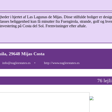
der i hjertet af Las Lagunas de Mijas. Disse stilfulde boliger er design
steklasses beliggenhed kun få minutter fra Fuengirola, strande, golf og 
 investering på Costa del Sol. Fremvisninger efter aftale.
uila, 29648 Mijas Costa
info@eagleestates.es
http://www.eagleestates.es
76 lejl