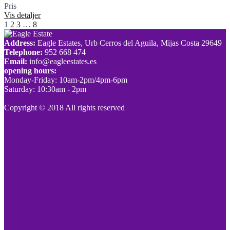
Pris
190,000€
Vis detaljer
1
2
3
…
8
Address:
Eagle Estates, Urb Cerros del Aguila, Mijas Costa 29649
Telephone:
952 668 474
Email:
info@eagleestates.es
opening hours:
Monday-Friday: 10am-2pm/4pm-6pm
Saturday: 10:30am - 2pm
Copyright © 2018 All rights reserved