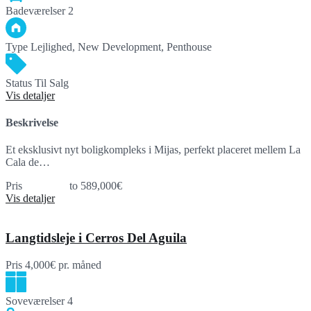
Badeværelser
2
Type
Lejlighed, New Development, Penthouse
Status
Til Salg
Vis detaljer
Beskrivelse
Et eksklusivt nyt boligkompleks i Mijas, perfekt placeret mellem La
Cala de…
Pris
393,000€
to 589,000€
Vis detaljer
Langtidsleje i Cerros Del Aguila
Pris
4,000€
pr. måned
Soveværelser
4