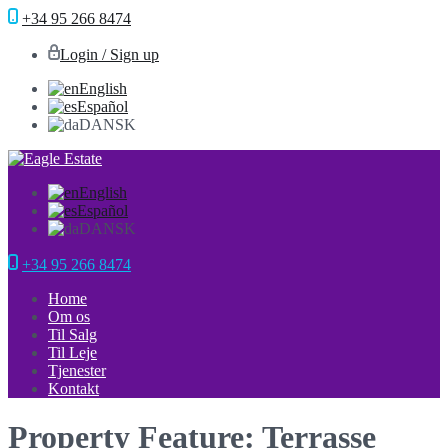
+34 95 266 8474
Login / Sign up
English
Español
DANSK
English
Español
DANSK
+34 95 266 8474
Home
Om os
Til Salg
Til Leje
Tjenester
Kontakt
Property Feature: Terrasse