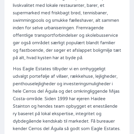
livskvalitet med lokale restauranter, barer, et
supermarked med friskbagt brød, tennisbaner,
swimmingpools og smukke fælleshaver, alt sammen
inden for selve urbaniseringen. Fremragende
offentlige transportforbindelser og skolebusservice
gør også området særligt populært blandt familier
og fastboende, der søger et afslappet boligmiljø tæt
på alt, hvad kysten har at byde på.
Hos Eagle Estates tilbyder vi en omhyggeligt
udvalgt portefølje af villaer, rækkehuse, lejligheder,
penthouselejligheder og investeringsmuligheder i
hele Cerros del Águila og det omkringliggende Mijas
Costa-område. Siden 1999 har ejeren Haidee
Stainton og hendes team opbygget et enestående
ry baseret på lokal ekspertise, integritet og
dybdegående kendskab til markedet. Få bureauer
kender Cerros del Águila så godt som Eagle Estates.