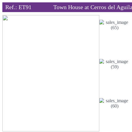
Ref.: ET91
Town House at Cerros del Aguil