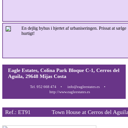
En dejlig byhus i hjertet af urbaniseringen. Prissat at sælge
hurtigt!
Eagle Estates, Colina Park Bloque C-1, Cerros del
Aguila, 29648 Mijas Costa
Tel. 952 668 474
info@eagleestates.es
http://www.eagleestates.es
Ref.: ET91
Town House at Cerros del Aguil