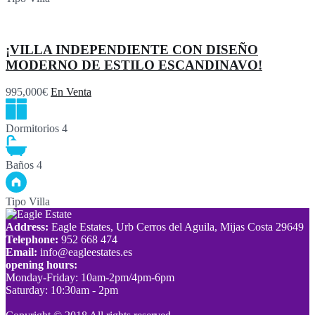
¡VILLA INDEPENDIENTE CON DISEÑO
MODERNO DE ESTILO ESCANDINAVO!
995,000€
En Venta
Dormitorios
4
Baños
4
Tipo
Villa
Address:
Eagle Estates, Urb Cerros del Aguila, Mijas Costa 29649
Telephone:
952 668 474
Email:
info@eagleestates.es
opening hours:
Monday-Friday: 10am-2pm/4pm-6pm
Saturday: 10:30am - 2pm