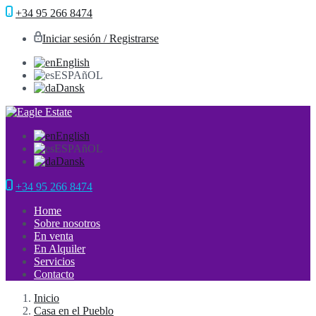
+34 95 266 8474
Iniciar sesión / Registrarse
English
ESPAñOL
Dansk
English
ESPAñOL
Dansk
+34 95 266 8474
Home
Sobre nosotros
En venta
En Alquiler
Servicios
Contacto
Inicio
Casa en el Pueblo