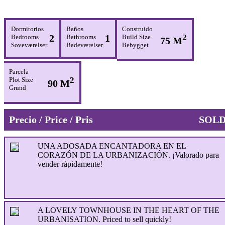
Dormitorios
Baños
Construido
2
1
2
Bedrooms
Bathrooms
Build Size
75 M
Soveværelser
Badeværelser
Bebygget
Parcela
2
Plot Size
90 M
Grund
Precio / Price / Pris
SOL
UNA ADOSADA ENCANTADORA EN EL
CORAZÓN DE LA URBANIZACIÓN. ¡Valorado para
vender rápidamente!
A LOVELY TOWNHOUSE IN THE HEART OF THE
URBANISATION. Priced to sell quickly!