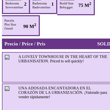
2
1
2
Bedrooms
Bathrooms
Build Size
75 M
Soveværelser
Badeværelser
Bebygget
Parcela
2
Plot Size
90 M
Grund
Precio / Price / Pris
SOL
A LOVELY TOWNHOUSE IN THE HEART OF THE
URBANISATION. Priced to sell quickly!
UNA ADOSADA ENCANTADORA EN EL
CORAZÓN DE LA URBANIZACIÓN. ¡Valorado para
vender rápidamente!