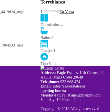
Torreblanca
1,200,000€
En Venta
Dormitorios
4
Baños
3
Garajes
1
Tipo
Villa
Address:
Eagle Estates, Urb Cerros del
Aguila, Mijas Costa 29649
Telephone:
952 668 474
Email:
info@eagleestates.es
opening hours:
Monday-Friday: 10am-2pm/4pm-6pm
Saturday: 10:30am - 2pm
Copyright © 2018 All rights reserved