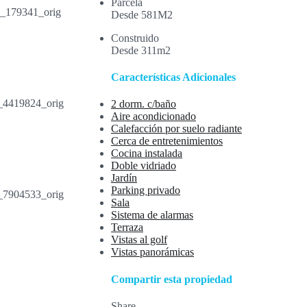
Parcela
Desde 581M2
Construido
Desde 311m2
Características Adicionales
2 dorm. c/baño
Aire acondicionado
Calefacción por suelo radiante
Cerca de entretenimientos
Cocina instalada
Doble vidriado
Jardín
Parking privado
Sala
Sistema de alarmas
Terraza
Vistas al golf
Vistas panorámicas
Compartir esta propiedad
Share