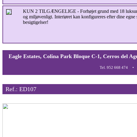
KUN 2 TILGÆNGELIGE - Forhøjet grund med 18 luksuriøse 
og miljøvenligt. Interiøret kan konfigureres efter dine egne
besigtigelser!
Eagle Estates, Colina Park Bloque C-1, Cerros del Ag
Tel. 952 668 474
Ref.: ED107