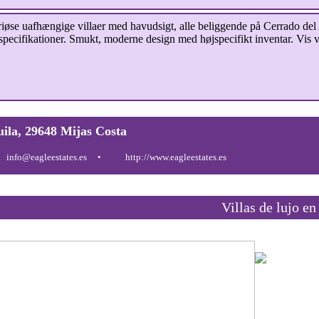
uafhængige villaer med havudsigt, alle beliggende på Cerrado del 
 specifikationer. Smukt, moderne design med højspecifikt inventar. Vis vi
uila, 29648 Mijas Costa
info@eagleestates.es
http://www.eagleestates.es
Villas de lujo en