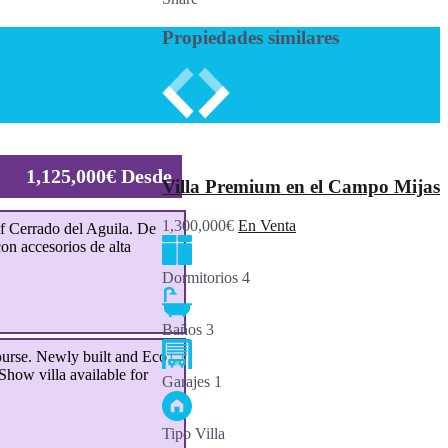
Propiedades similares
1,125,000€ Desde
Villa Premium en el Campo Mijas
1,300,000€
En Venta
f Cerrado del Aguila. De
on accesorios de alta
Dormitorios
4
Baños
3
ourse. Newly built and Eco
Show villa available for
Garajes
1
Tipo
Villa