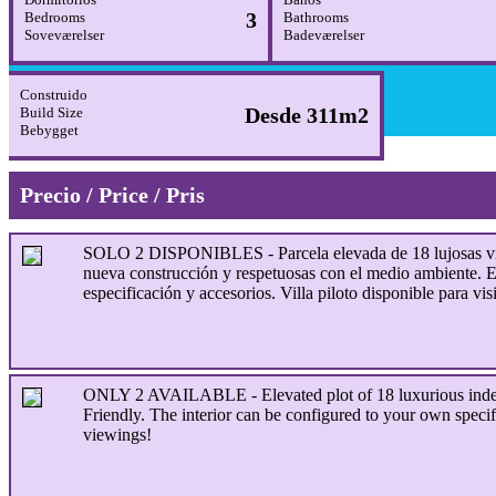
3
Bedrooms
Bathrooms
Soveværelser
Badeværelser
Construido
Desde 311m2
Build Size
Bebygget
Precio / Price / Pris
SOLO 2 DISPONIBLES - Parcela elevada de 18 lujosas villa
nueva construcción y respetuosas con el medio ambiente. E
especificación y accesorios. Villa piloto disponible para visi
ONLY 2 AVAILABLE - Elevated plot of 18 luxurious indepen
Friendly. The interior can be configured to your own specifi
viewings!