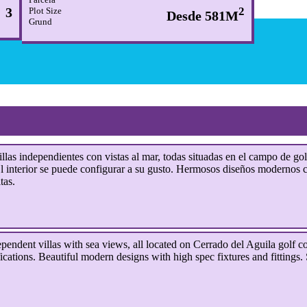
3
2
Plot Size
Desde 581M
Grund
s independientes con vistas al mar, todas situadas en el campo de gol
l interior se puede configurar a su gusto. Hermosos diseños modernos c
tas.
dent villas with sea views, all located on Cerrado del Aguila golf c
cations. Beautiful modern designs with high spec fixtures and fittings. 