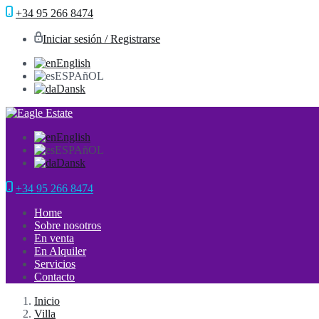
+34 95 266 8474
Iniciar sesión / Registrarse
English
ESPAñOL
Dansk
English
ESPAñOL
Dansk
+34 95 266 8474
Home
Sobre nosotros
En venta
En Alquiler
Servicios
Contacto
Inicio
Villa