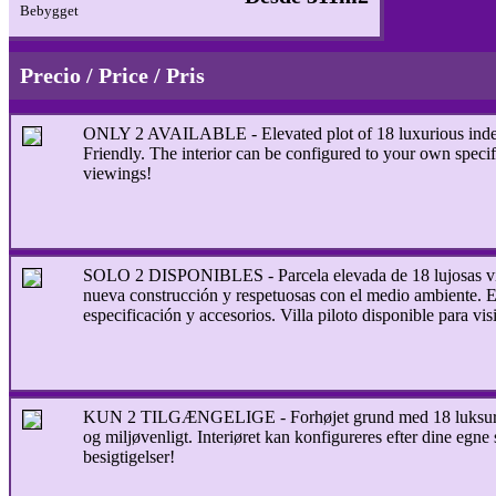
Bebygget
Precio / Price / Pris
ONLY 2 AVAILABLE - Elevated plot of 18 luxurious indepen
Friendly. The interior can be configured to your own specifi
viewings!
SOLO 2 DISPONIBLES - Parcela elevada de 18 lujosas villa
nueva construcción y respetuosas con el medio ambiente. E
especificación y accesorios. Villa piloto disponible para visi
KUN 2 TILGÆNGELIGE - Forhøjet grund med 18 luksuriøse 
og miljøvenligt. Interiøret kan konfigureres efter dine egne
besigtigelser!