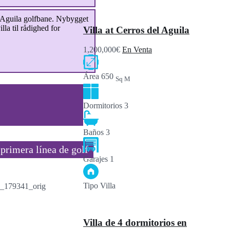
Aguila golfbane. Nybygget
lla til rådighed for
Villa at Cerros del Aguila
1,200,000€
En Venta
Área
650
Sq M
Dormitorios
3
Baños
3
 primera línea de golf
Garajes
1
Tipo
Villa
Villa de 4 dormitorios en