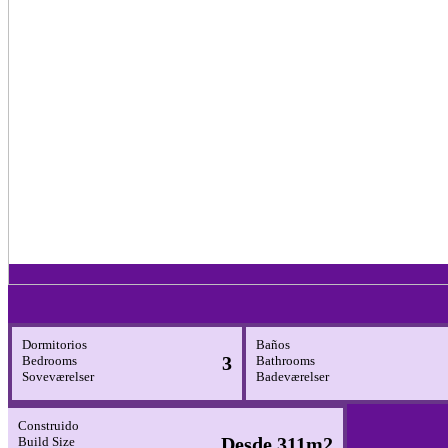
Dormitorios
Baños
3
Bedrooms
Bathrooms
Soveværelser
Badeværelser
Construido
Desde 311m2
Build Size