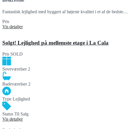
Beskrivelse
Fantastisk lejlighed med byggeri af højeste kvalitet i et af de bedste…
Pris
SOLD
Vis detaljer
Solgt! Lejlighed på mellemste etage i La Cala
Pris
SOLD
Soveværelser
2
Badeværelser
2
Type
Lejlighed
Status
Til Salg
Vis detaljer