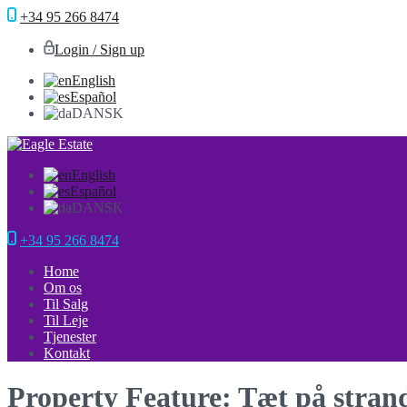
+34 95 266 8474
Login / Sign up
English
Español
DANSK
English
Español
DANSK
+34 95 266 8474
Home
Om os
Til Salg
Til Leje
Tjenester
Kontakt
Property Feature: Tæt på stran