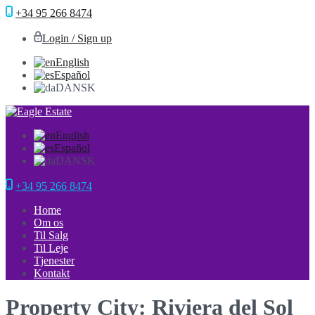
+34 95 266 8474
Login / Sign up
English
Español
DANSK
English
Español
DANSK
+34 95 266 8474
Home
Om os
Til Salg
Til Leje
Tjenester
Kontakt
Property City: Riviera del Sol