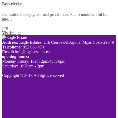
Beskrivelse
Fantastisk stuelejlighed med privat have, kun 5 minutter i bil fra
alle…
Pris
SOLD
Vis detaljer
Address:
Eagle Estates, Urb Cerros del Aguila, Mijas Costa 29649
Telephone:
952 668 474
Email:
info@eagleestates.es
opening hours:
Monday-Friday: 10am-2pm/4pm-6pm
Saturday: 10:30am - 2pm
Copyright © 2018 All rights reserved